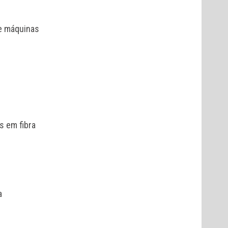
de máquinas
s em fibra
a