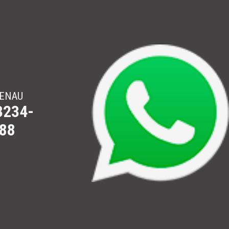
ENAU
3234-
88
is, São Jose e Tubarão. Ligue.