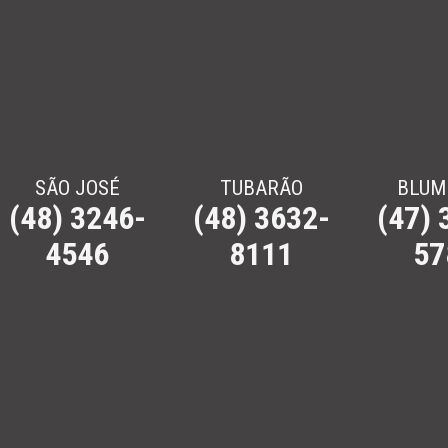
SÃO JOSÉ
TUBARÃO
BLUM
(48) 3246-
(48) 3632-
(47) 
4546
8111
57
clos e UTVs
especiais. MegaJet & Boats – Sea-Doo em Santa Catarina – Florianópol