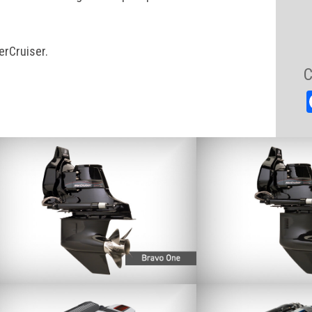
erCruiser.
C