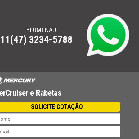
BLUMENAU
111
(47) 3234-5788
is, São Jose e Tubarão. Ligue.
rCruiser e Rabetas
SOLICITE COTAÇÃO