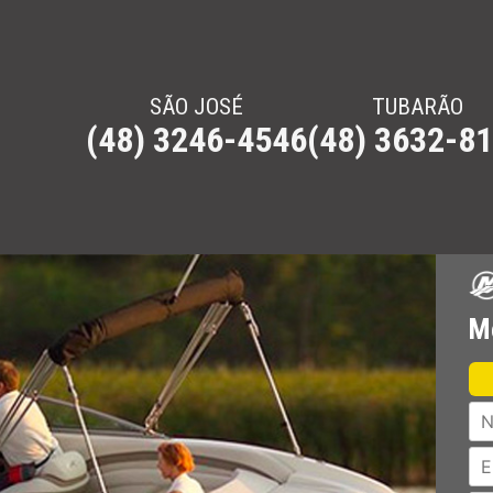
SÃO JOSÉ
TUBARÃO
(48) 3246-4546
(48) 3632-8
clos e UTVs
especiais. MegaJet & Boats – Sea-Doo em Santa Catarina – Florianópol
Me